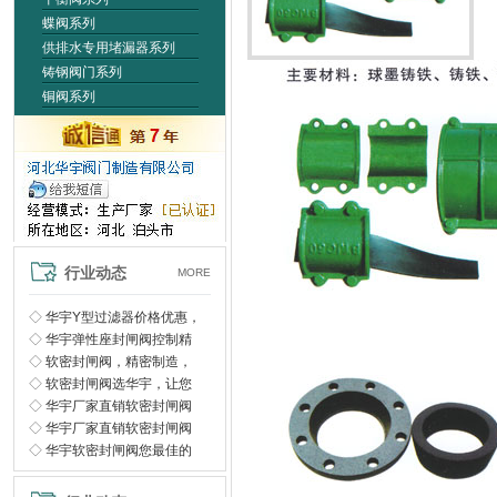
蝶阀系列
供排水专用堵漏器系列
铸钢阀门系列
铜阀系列
行业动态
MORE
◇
华宇Y型过滤器价格优惠，
◇
华宇弹性座封闸阀控制精
◇
软密封闸阀，精密制造，
◇
软密封闸阀选华宇，让您
◇
华宇厂家直销软密封闸阀
◇
华宇厂家直销软密封闸阀
◇
华宇软密封闸阀您最佳的