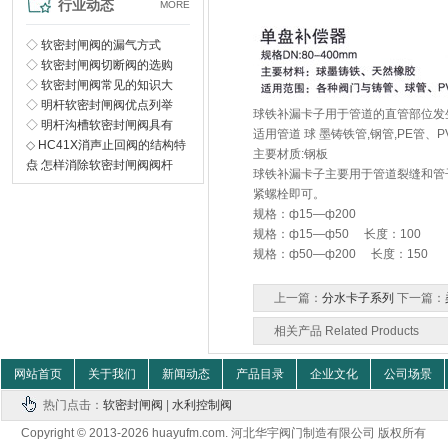
行业动态
MORE
◇
软密封闸阀的漏气方式
◇
软密封闸阀切断阀的选购
◇
软密封闸阀常见的知识大
◇
明杆软密封闸阀优点列举
球铁补漏卡子用于管道的直管部位发
◇
明杆沟槽软密封闸阀具有
适用管道 球 墨铸铁管,钢管,PE管、P
◇
HC41X消声止回阀的结构特
主要材质:钢板
点
◇
怎样消除软密封闸阀阀杆
球铁补漏卡子主要用于管道裂缝和管
紧螺栓即可。
规格：ф15—ф200
规格：ф15—ф50 长度：100
规格：ф50—ф200 长度：150
上一篇：
分水卡子系列
下一篇：
相关产品 Related Products
网站首页
关于我们
新闻动态
产品目录
企业文化
公司场景
热门点击：
软密封闸阀
|
水利控制阀
Copyright © 2013-2026 huayufm.com. 河北华宇阀门制造有限公司 版权所有