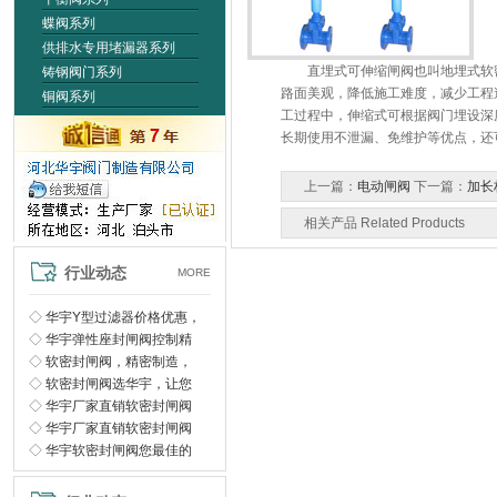
蝶阀系列
供排水专用堵漏器系列
直埋式可伸缩闸阀也叫地埋式软密
铸钢阀门系列
路面美观，降低施工难度，减少工程
铜阀系列
工过程中，伸缩式可根据阀门埋设深
长期使用不泄漏、免维护等优点，还
上一篇：
电动闸阀
下一篇：
加长
相关产品 Related Products
行业动态
MORE
◇
华宇Y型过滤器价格优惠，
◇
华宇弹性座封闸阀控制精
◇
软密封闸阀，精密制造，
◇
软密封闸阀选华宇，让您
◇
华宇厂家直销软密封闸阀
◇
华宇厂家直销软密封闸阀
◇
华宇软密封闸阀您最佳的