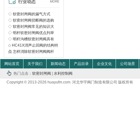
行业动态
MORE
◇
软密封闸阀的漏气方式
◇
软密封闸阀切断阀的选购
◇
软密封闸阀常见的知识大
◇
明杆软密封闸阀优点列举
◇
明杆沟槽软密封闸阀具有
◇
HC41X消声止回阀的结构特
点
◇
怎样消除软密封闸阀阀杆
网站首页
关于我们
新闻动态
产品目录
企业文化
公司场景
热门点击：
软密封闸阀
|
水利控制阀
Copyright © 2013-2026 huayufm.com. 河北华宇阀门制造有限公司 版权所有